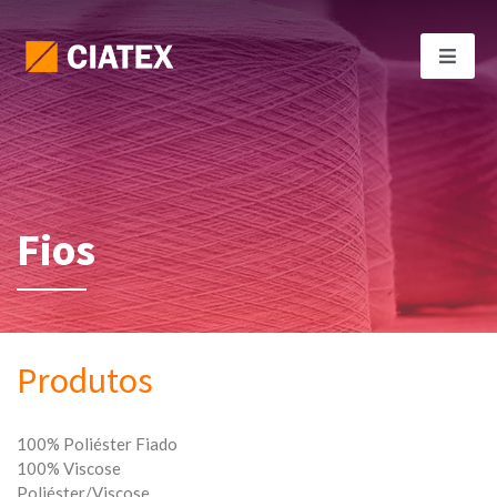
Fios
Produtos
100% Poliéster Fiado
100% Viscose
Poliéster/Viscose